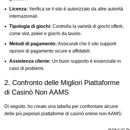
Licenza:
Verifica se il sito è autorizzato da altre autorità
internazionali.
Tipologia di giochi:
Controlla la varietà di giochi offerti,
come slot, poker e giochi da tavolo.
Metodi di pagamento:
Assicurati che il sito supporti
opzioni di pagamento sicure e affidabili.
Assistenza cliente:
Un buon supporto è essenziale in
caso di problemi.
2. Confronto delle Migliori Piattaforme
di Casinò Non AAMS
Di seguito, ho creato una tabella per confrontare alcune
delle più popolari piattaforme di casinò online non AAMS: