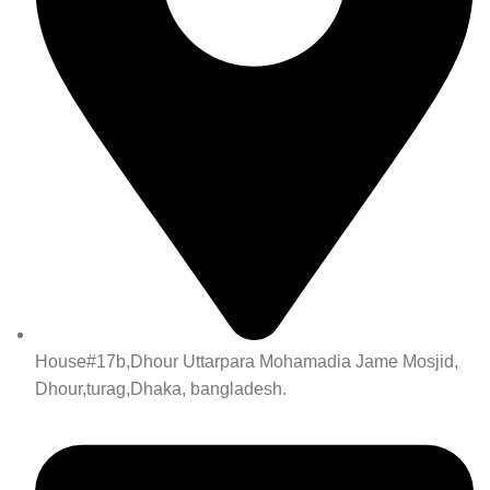
House#17b,Dhour Uttarpara Mohamadia Jame Mosjid,
Dhour,turag,Dhaka, bangladesh.