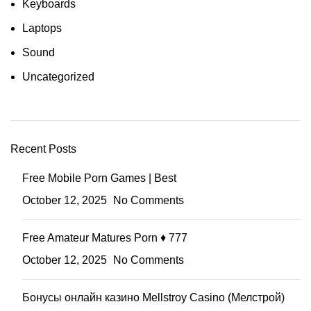
Keyboards
Laptops
Sound
Uncategorized
Recent Posts
Free Mobile Porn Games | Best
October 12, 2025
No Comments
Free Amateur Matures Porn ♦️ 777
October 12, 2025
No Comments
Бонусы онлайн казино Mellstroy Casino (Мелстрой)