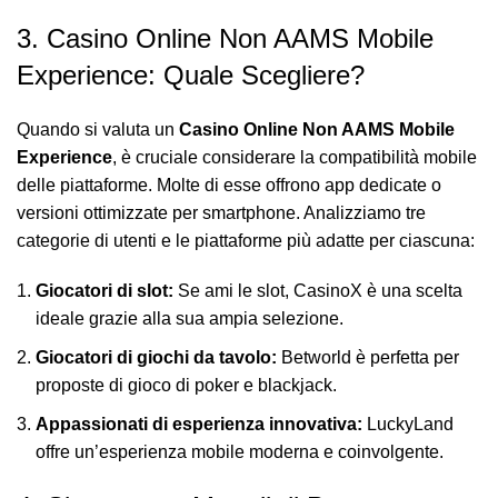
3. Casino Online Non AAMS Mobile
Experience: Quale Scegliere?
Quando si valuta un
Casino Online Non AAMS Mobile
Experience
, è cruciale considerare la compatibilità mobile
delle piattaforme. Molte di esse offrono app dedicate o
versioni ottimizzate per smartphone. Analizziamo tre
categorie di utenti e le piattaforme più adatte per ciascuna:
Giocatori di slot:
Se ami le slot, CasinoX è una scelta
ideale grazie alla sua ampia selezione.
Giocatori di giochi da tavolo:
Betworld è perfetta per
proposte di gioco di poker e blackjack.
Appassionati di esperienza innovativa:
LuckyLand
offre un’esperienza mobile moderna e coinvolgente.