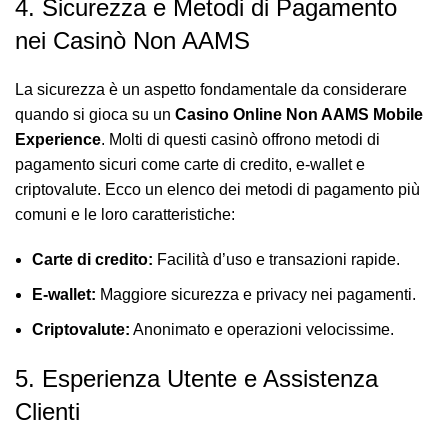
4. Sicurezza e Metodi di Pagamento
nei Casinò Non AAMS
La sicurezza è un aspetto fondamentale da considerare
quando si gioca su un
Casino Online Non AAMS Mobile
Experience
. Molti di questi casinò offrono metodi di
pagamento sicuri come carte di credito, e-wallet e
criptovalute. Ecco un elenco dei metodi di pagamento più
comuni e le loro caratteristiche:
Carte di credito:
Facilità d’uso e transazioni rapide.
E-wallet:
Maggiore sicurezza e privacy nei pagamenti.
Criptovalute:
Anonimato e operazioni velocissime.
5. Esperienza Utente e Assistenza
Clienti