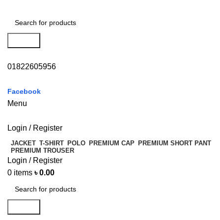
Search
01822605956
Facebook
Menu
Login / Register
JACKET
T-SHIRT
POLO
PREMIUM CAP
PREMIUM SHORT PANT
PREMIUM TROUSER
Login / Register
0
items
৳
0.00
Search